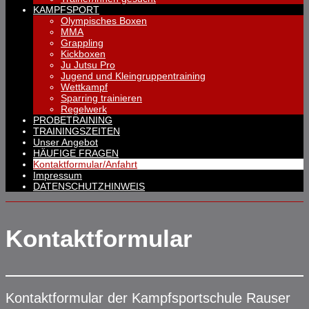
KAMPFSPORT
Olympisches Boxen
MMA
Grappling
Kickboxen
Ju Jutsu Pro
Jugend und Kleingruppentraining
Wettkampf
Sparring trainieren
Regelwerk
PROBETRAINING
TRAININGSZEITEN
Unser Angebot
HÄUFIGE FRAGEN
Kontaktformular/Anfahrt
Impressum
DATENSCHUTZHINWEIS
Kontaktformular
Kontaktformular der Kampfsportschule Rauser