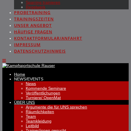
Sparring trainieren
Regelwerk
PROBETRAINING
TRAININGSZEITEN
UNSER ANGEBOT
HÄUFIGE FRAGEN
KONTAKTFORMULAR/ANFAHRT
IMPRESSUM
DATENSCHUTZHINWEIS
Home
NEWS/EVENTS
News
Kommende Seminare
Veröffentlichungen
Turniere/ OpenMat
ÜBER UNS
Argumente die für UNS sprechen
Räumlichkeiten
Team
Teamkleidung
Leitbild
Trainer/innen gesucht