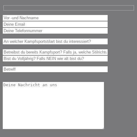
Bitte
lasse
dieses
Feld
leer.