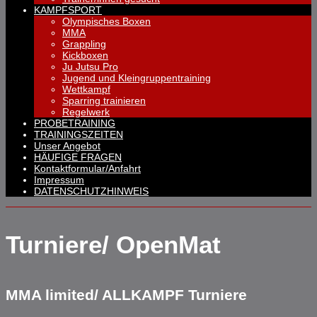
KAMPFSPORT
Olympisches Boxen
MMA
Grappling
Kickboxen
Ju Jutsu Pro
Jugend und Kleingruppentraining
Wettkampf
Sparring trainieren
Regelwerk
PROBETRAINING
TRAININGSZEITEN
Unser Angebot
HÄUFIGE FRAGEN
Kontaktformular/Anfahrt
Impressum
DATENSCHUTZHINWEIS
Turniere/ OpenMat
MMA limited/ ALLKAMPF Turniere