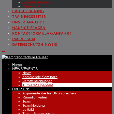
Sparring trainieren
Regelwerk
PROBETRAINING
TRAININGSZEITEN
UNSER ANGEBOT
HÄUFIGE FRAGEN
KONTAKTFORMULAR/ANFAHRT
IMPRESSUM
DATENSCHUTZHINWEIS
Home
NEWS/EVENTS
News
Kommende Seminare
Veröffentlichungen
Turniere/ OpenMat
ÜBER UNS
Argumente die für UNS sprechen
Räumlichkeiten
Team
Teamkleidung
Leitbild
Trainer/innen gesucht