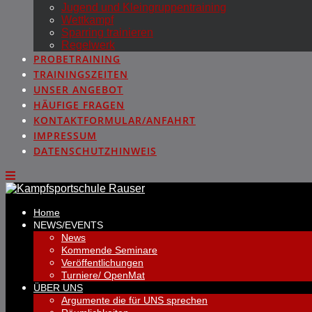
Jugend und Kleingruppentraining
Wettkampf
Sparring trainieren
Regelwerk
PROBETRAINING
TRAININGSZEITEN
UNSER ANGEBOT
HÄUFIGE FRAGEN
KONTAKTFORMULAR/ANFAHRT
IMPRESSUM
DATENSCHUTZHINWEIS
Home
NEWS/EVENTS
News
Kommende Seminare
Veröffentlichungen
Turniere/ OpenMat
ÜBER UNS
Argumente die für UNS sprechen