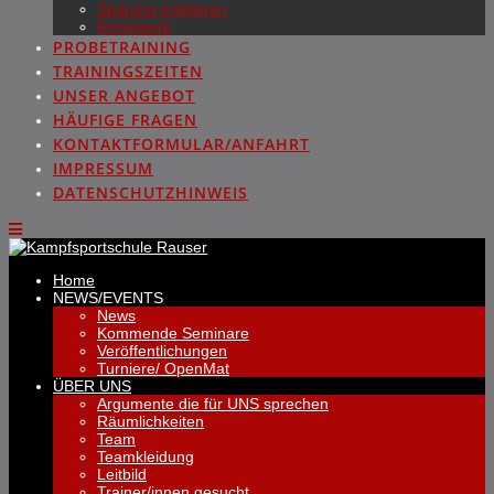
Sparring trainieren
Regelwerk
PROBETRAINING
TRAININGSZEITEN
UNSER ANGEBOT
HÄUFIGE FRAGEN
KONTAKTFORMULAR/ANFAHRT
IMPRESSUM
DATENSCHUTZHINWEIS
Home
NEWS/EVENTS
News
Kommende Seminare
Veröffentlichungen
Turniere/ OpenMat
ÜBER UNS
Argumente die für UNS sprechen
Räumlichkeiten
Team
Teamkleidung
Leitbild
Trainer/innen gesucht