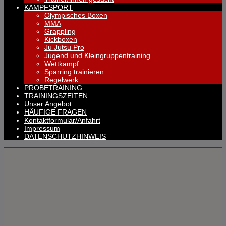
KAMPFSPORT
Olympisches Boxen
MMA
Grappling
Kickboxen
Ju Jutsu Pro
Jugend und Kleingruppentraining
Wettkampf
Sparring trainieren
Regelwerk
PROBETRAINING
TRAININGSZEITEN
Unser Angebot
HÄUFIGE FRAGEN
Kontaktformular/Anfahrt
Impressum
DATENSCHUTZHINWEIS