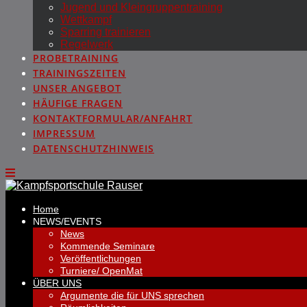
Jugend und Kleingruppentraining
Wettkampf
Sparring trainieren
Regelwerk
PROBETRAINING
TRAININGSZEITEN
UNSER ANGEBOT
HÄUFIGE FRAGEN
KONTAKTFORMULAR/ANFAHRT
IMPRESSUM
DATENSCHUTZHINWEIS
Home
NEWS/EVENTS
News
Kommende Seminare
Veröffentlichungen
Turniere/ OpenMat
ÜBER UNS
Argumente die für UNS sprechen