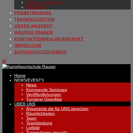
Sparring trainieren
Regelwerk
PROBETRAINING
TRAININGSZEITEN
UNSER ANGEBOT
HÄUFIGE FRAGEN
KONTAKTFORMULAR/ANFAHRT
IMPRESSUM
DATENSCHUTZHINWEIS
Home
NEWS/EVENTS
News
Kommende Seminare
Veröffentlichungen
Turniere/ OpenMat
ÜBER UNS
Argumente die für UNS sprechen
Räumlichkeiten
Team
Teamkleidung
Leitbild
Trainer/innen gesucht