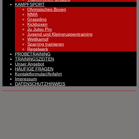
KAMPFSPORT
Olympisches Boxen
MMA
Grappling
Kickboxen
Ju Jutsu Pro
Jugend und Kleingruppentraining
Wettkampf
Sparring trainieren
Regelwerk
PROBETRAINING
TRAININGSZEITEN
Unser Angebot
HÄUFIGE FRAGEN
Kontaktformular/Anfahrt
Impressum
DATENSCHUTZHINWEIS