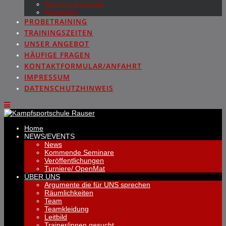
Sparring trainieren
Regelwerk
PROBETRAINING
TRAININGSZEITEN
UNSER ANGEBOT
HÄUFIGE FRAGEN
KONTAKTFORMULAR/ANFAHRT
IMPRESSUM
DATENSCHUTZHINWEIS
Home
NEWS/EVENTS
News
Kommende Seminare
Veröffentlichungen
Turniere/ OpenMat
ÜBER UNS
Argumente die für UNS sprechen
Räumlichkeiten
Team
Teamkleidung
Leitbild
Trainer/innen gesucht