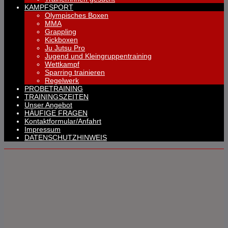
KAMPFSPORT
Olympisches Boxen
MMA
Grappling
Kickboxen
Ju Jutsu Pro
Jugend und Kleingruppentraining
Wettkampf
Sparring trainieren
Regelwerk
PROBETRAINING
TRAININGSZEITEN
Unser Angebot
HÄUFIGE FRAGEN
Kontaktformular/Anfahrt
Impressum
DATENSCHUTZHINWEIS