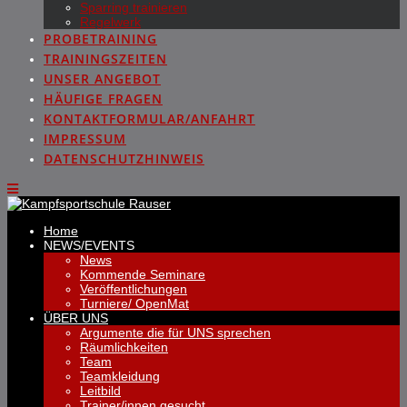
Sparring trainieren
Regelwerk
PROBETRAINING
TRAININGSZEITEN
UNSER ANGEBOT
HÄUFIGE FRAGEN
KONTAKTFORMULAR/ANFAHRT
IMPRESSUM
DATENSCHUTZHINWEIS
Home
NEWS/EVENTS
News
Kommende Seminare
Veröffentlichungen
Turniere/ OpenMat
ÜBER UNS
Argumente die für UNS sprechen
Räumlichkeiten
Team
Teamkleidung
Leitbild
Trainer/innen gesucht