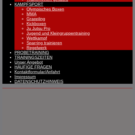
KAMPFSPORT
Olympisches Boxen
MMA
Grappling
Kickboxen
Ju Jutsu Pro
Jugend und Kleingruppentraining
Wettkampf
Sparring trainieren
Regelwerk
PROBETRAINING
TRAININGSZEITEN
Unser Angebot
HÄUFIGE FRAGEN
Kontaktformular/Anfahrt
Impressum
DATENSCHUTZHINWEIS