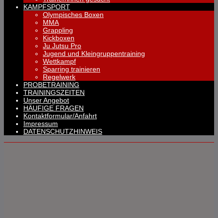
KAMPFSPORT
Olympisches Boxen
MMA
Grappling
Kickboxen
Ju Jutsu Pro
Jugend und Kleingruppentraining
Wettkampf
Sparring trainieren
Regelwerk
PROBETRAINING
TRAININGSZEITEN
Unser Angebot
HÄUFIGE FRAGEN
Kontaktformular/Anfahrt
Impressum
DATENSCHUTZHINWEIS