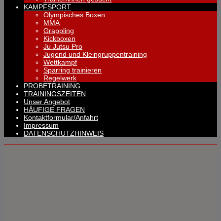
KAMPFSPORT
Olympisches Boxen
MMA
Grappling
Kickboxen
Ju Jutsu Pro
Jugend und Kleingruppentraining
Wettkampf
Sparring trainieren
Regelwerk
PROBETRAINING
TRAININGSZEITEN
Unser Angebot
HÄUFIGE FRAGEN
Kontaktformular/Anfahrt
Impressum
DATENSCHUTZHINWEIS