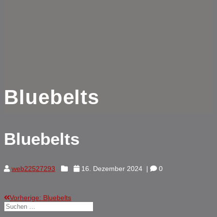
Bluebelts
Bluebelts
web22527293
16. Dezember 2024
|
0
Vorheriger
Vorherige:
Bluebelts
Beitragsnavigation
Suchen
Beitrag:
nach: