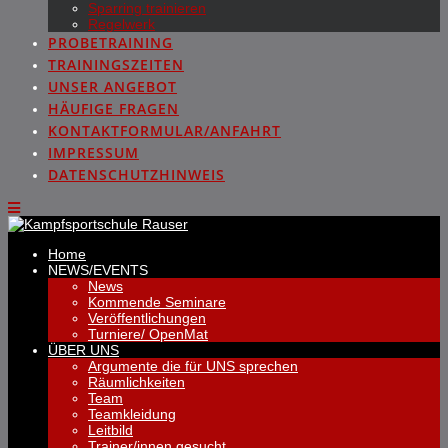
Sparring trainieren
Regelwerk
PROBETRAINING
TRAININGSZEITEN
UNSER ANGEBOT
HÄUFIGE FRAGEN
KONTAKTFORMULAR/ANFAHRT
IMPRESSUM
DATENSCHUTZHINWEIS
Home
NEWS/EVENTS
News
Kommende Seminare
Veröffentlichungen
Turniere/ OpenMat
ÜBER UNS
Argumente die für UNS sprechen
Räumlichkeiten
Team
Teamkleidung
Leitbild
Trainer/innen gesucht