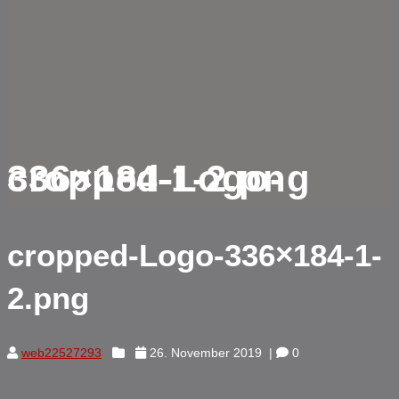
cropped-Logo-336×184-1-2.png
cropped-Logo-336×184-1-
2.png
web22527293
26. November 2019
|
0