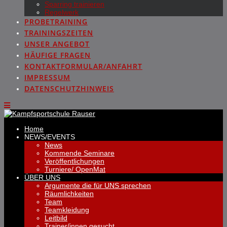
Sparring trainieren
Regelwerk
PROBETRAINING
TRAININGSZEITEN
UNSER ANGEBOT
HÄUFIGE FRAGEN
KONTAKTFORMULAR/ANFAHRT
IMPRESSUM
DATENSCHUTZHINWEIS
Home
NEWS/EVENTS
News
Kommende Seminare
Veröffentlichungen
Turniere/ OpenMat
ÜBER UNS
Argumente die für UNS sprechen
Räumlichkeiten
Team
Teamkleidung
Leitbild
Trainer/innen gesucht