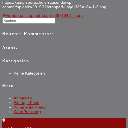
https://kampfsportschule-rauser.de/wp-
content/uploads/2019/11/cropped-Logo-336×184-1-2.png
Vorheriger
Vorherige:
cropped-Logo-336×184-1-2.png
Beitragsnavigation
Suchen
Beitrag:
nach:
Neueste Kommentare
Archiv
Kategorien
Keine Kategorien
Meta
Anmelden
Eintrags-Feed
Kommentar-Feed
WordPress.org