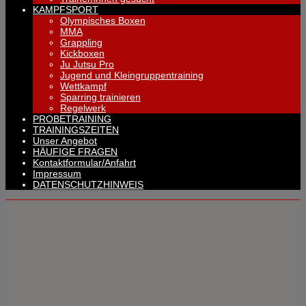
KAMPFSPORT
Olympisches Boxen
MMA
Grappling
Kickboxen
Ju Jutsu Pro
Jugend und Kleingruppentraining
Wettkampf
Sparring trainieren
Regelwerk
PROBETRAINING
TRAININGSZEITEN
Unser Angebot
HÄUFIGE FRAGEN
Kontaktformular/Anfahrt
Impressum
DATENSCHUTZHINWEIS