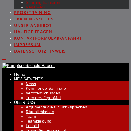
Sparring trainieren
Regelwerk
PROBETRAINING
TRAININGSZEITEN
UNSER ANGEBOT
HÄUFIGE FRAGEN
KONTAKTFORMULAR/ANFAHRT
IMPRESSUM
DATENSCHUTZHINWEIS
Home
NEWS/EVENTS
News
Kommende Seminare
Veröffentlichungen
Turniere/ OpenMat
ÜBER UNS
Argumente die für UNS sprechen
Räumlichkeiten
Team
Teamkleidung
Leitbild
Trainer/innen gesucht