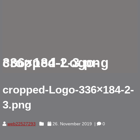
cropped-Logo-336×184-2-3.png
cropped-Logo-336×184-2-
3.png
web22527293
26. November 2019
|
0