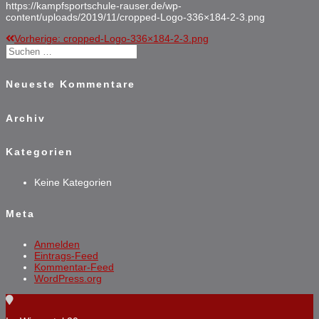
https://kampfsportschule-rauser.de/wp-
content/uploads/2019/11/cropped-Logo-336×184-2-3.png
Vorheriger
Vorherige:
cropped-Logo-336×184-2-3.png
Beitragsnavigation
Suchen
Beitrag:
nach:
Neueste Kommentare
Archiv
Kategorien
Keine Kategorien
Meta
Anmelden
Eintrags-Feed
Kommentar-Feed
WordPress.org