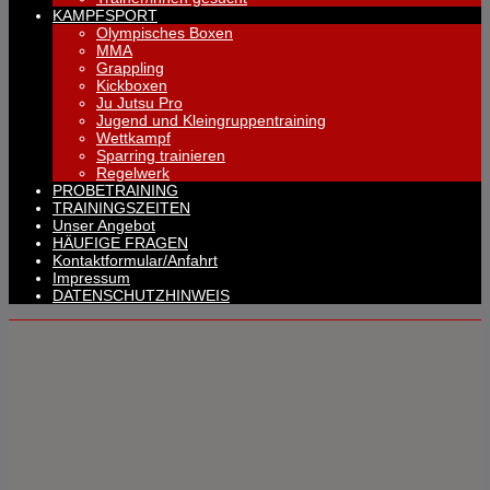
KAMPFSPORT
Olympisches Boxen
MMA
Grappling
Kickboxen
Ju Jutsu Pro
Jugend und Kleingruppentraining
Wettkampf
Sparring trainieren
Regelwerk
PROBETRAINING
TRAININGSZEITEN
Unser Angebot
HÄUFIGE FRAGEN
Kontaktformular/Anfahrt
Impressum
DATENSCHUTZHINWEIS