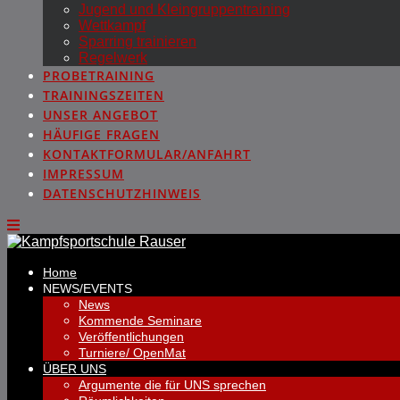
Jugend und Kleingruppentraining
Wettkampf
Sparring trainieren
Regelwerk
PROBETRAINING
TRAININGSZEITEN
UNSER ANGEBOT
HÄUFIGE FRAGEN
KONTAKTFORMULAR/ANFAHRT
IMPRESSUM
DATENSCHUTZHINWEIS
Home
NEWS/EVENTS
News
Kommende Seminare
Veröffentlichungen
Turniere/ OpenMat
ÜBER UNS
Argumente die für UNS sprechen