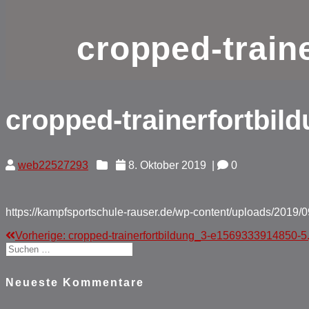
cropped-train
cropped-trainerfortbil
web22527293
8. Oktober 2019
|
0
https://kampfsportschule-rauser.de/wp-content/uploads/2019/
Vorheriger
Vorherige:
cropped-trainerfortbildung_3-e1569333914850-5
Beitragsnavigation
Suchen
Beitrag:
nach:
Neueste Kommentare