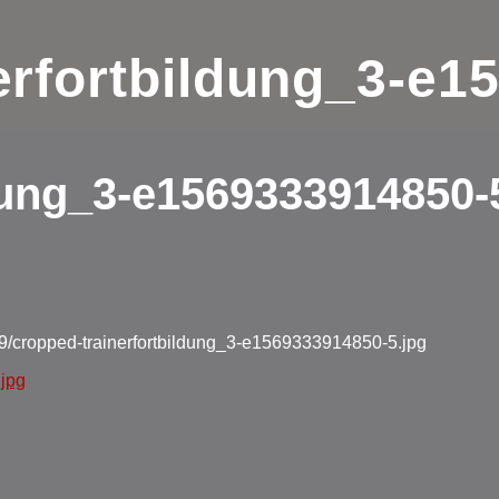
erfortbildung_3-e1
dung_3-e1569333914850-
09/cropped-trainerfortbildung_3-e1569333914850-5.jpg
.jpg