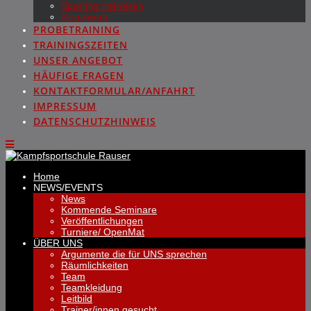
Sparring trainieren
Regelwerk
PROBETRAINING
TRAININGSZEITEN
UNSER ANGEBOT
HÄUFIGE FRAGEN
KONTAKTFORMULAR/ANFAHRT
IMPRESSUM
DATENSCHUTZHINWEIS
Home
NEWS/EVENTS
News
Kommende Seminare
Veröffentlichungen
Turniere/ OpenMat
ÜBER UNS
Argumente die für UNS sprechen
Räumlichkeiten
Team
Teamkleidung
Leitbild
Trainer/innen gesucht