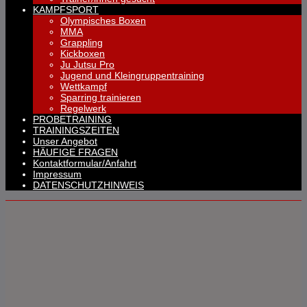
KAMPFSPORT
Olympisches Boxen
MMA
Grappling
Kickboxen
Ju Jutsu Pro
Jugend und Kleingruppentraining
Wettkampf
Sparring trainieren
Regelwerk
PROBETRAINING
TRAININGSZEITEN
Unser Angebot
HÄUFIGE FRAGEN
Kontaktformular/Anfahrt
Impressum
DATENSCHUTZHINWEIS