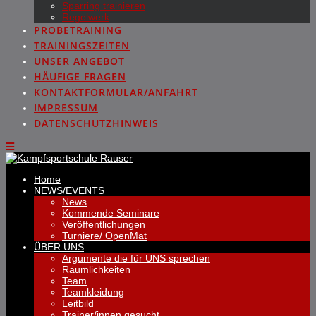
Sparring trainieren
Regelwerk
PROBETRAINING
TRAININGSZEITEN
UNSER ANGEBOT
HÄUFIGE FRAGEN
KONTAKTFORMULAR/ANFAHRT
IMPRESSUM
DATENSCHUTZHINWEIS
Home
NEWS/EVENTS
News
Kommende Seminare
Veröffentlichungen
Turniere/ OpenMat
ÜBER UNS
Argumente die für UNS sprechen
Räumlichkeiten
Team
Teamkleidung
Leitbild
Trainer/innen gesucht