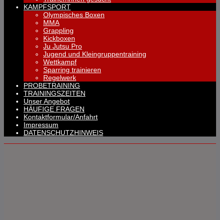
KAMPFSPORT
Olympisches Boxen
MMA
Grappling
Kickboxen
Ju Jutsu Pro
Jugend und Kleingruppentraining
Wettkampf
Sparring trainieren
Regelwerk
PROBETRAINING
TRAININGSZEITEN
Unser Angebot
HÄUFIGE FRAGEN
Kontaktformular/Anfahrt
Impressum
DATENSCHUTZHINWEIS