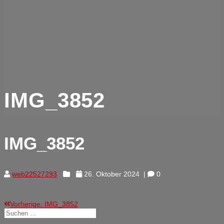
IMG_3852
IMG_3852
web22527293
26. Oktober 2024
|
0
Vorheriger
Vorherige:
IMG_3852
Beitragsnavigation
Suchen
Beitrag:
nach: