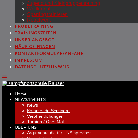
Jugend und Kleingruppentraining
Wettkampf
Sparring trainieren
Regelwerk
PROBETRAINING
TRAININGSZEITEN
UNSER ANGEBOT
HÄUFIGE FRAGEN
KONTAKTFORMULAR/ANFAHRT
IMPRESSUM
DATENSCHUTZHINWEIS
Home
NEWS/EVENTS
News
Kommende Seminare
Veröffentlichungen
Turniere/ OpenMat
ÜBER UNS
Argumente die für UNS sprechen