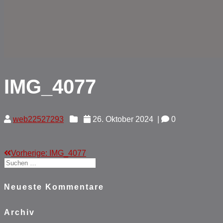
IMG_4077
web22527293
26. Oktober 2024
|
0
Vorheriger
Vorherige:
IMG_4077
Beitragsnavigation
Suchen
Beitrag:
nach:
Neueste Kommentare
Archiv