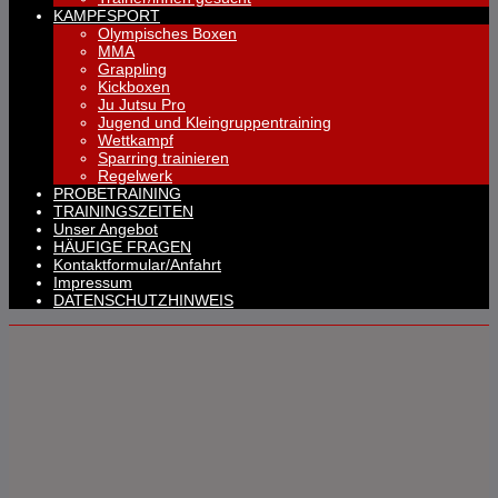
KAMPFSPORT
Olympisches Boxen
MMA
Grappling
Kickboxen
Ju Jutsu Pro
Jugend und Kleingruppentraining
Wettkampf
Sparring trainieren
Regelwerk
PROBETRAINING
TRAININGSZEITEN
Unser Angebot
HÄUFIGE FRAGEN
Kontaktformular/Anfahrt
Impressum
DATENSCHUTZHINWEIS