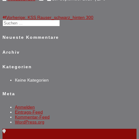
Vorheriger
Vorherige:
KSS Rauser_schwarz_hinten 300
Beitragsnavigation
Suchen
Beitrag:
nach:
Neueste Kommentare
Archiv
Kategorien
Keine Kategorien
Meta
Anmelden
Eintrags-Feed
Kommentar-Feed
WordPress.org