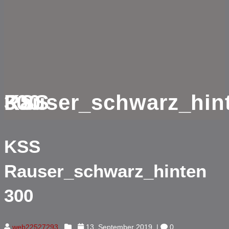
KSS Rauser_schwarz_hinten 300
KSS
Rauser_schwarz_hinten
300
web22527293
13. September 2019
|
0