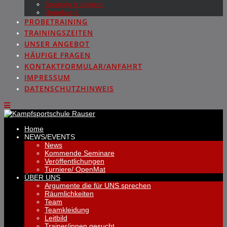
Sparring trainieren
Regelwerk
PROBETRAINING
TRAININGSZEITEN
UNSER ANGEBOT
HÄUFIGE FRAGEN
KONTAKTFORMULAR/ANFAHRT
IMPRESSUM
DATENSCHUTZHINWEIS
Home
NEWS/EVENTS
News
Kommende Seminare
Veröffentlichungen
Turniere/ OpenMat
ÜBER UNS
Argumente die für UNS sprechen
Räumlichkeiten
Team
Teamkleidung
Leitbild
Trainer/innen gesucht