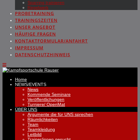
Sparring trainieren
Regelwerk
PROBETRAINING
TRAININGSZEITEN
UNSER ANGEBOT
HÄUFIGE FRAGEN
KONTAKTFORMULAR/ANFAHRT
IMPRESSUM
DATENSCHUTZHINWEIS
Home
NEWS/EVENTS
News
Kommende Seminare
Veröffentlichungen
Turniere/ OpenMat
ÜBER UNS
Argumente die für UNS sprechen
Räumlichkeiten
Team
Teamkleidung
Leitbild
Trainer/innen gesucht