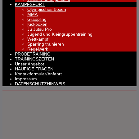
KAMPFSPORT
Olympisches Boxen
MMA
Grappling
Kickboxen
Ju Jutsu Pro
Jugend und Kleingruppentraining
Wettkampf
Sparring trainieren
Regelwerk
PROBETRAINING
TRAININGSZEITEN
Unser Angebot
HÄUFIGE FRAGEN
Kontaktformular/Anfahrt
Impressum
DATENSCHUTZHINWEIS