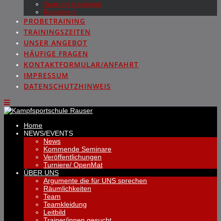
Sparring trainieren
Regelwerk
PROBETRAINING
TRAININGSZEITEN
UNSER ANGEBOT
HÄUFIGE FRAGEN
KONTAKTFORMULAR/ANFAHRT
IMPRESSUM
DATENSCHUTZHINWEIS
Home
NEWS/EVENTS
News
Kommende Seminare
Veröffentlichungen
Turniere/ OpenMat
ÜBER UNS
Argumente die für UNS sprechen
Räumlichkeiten
Team
Teamkleidung
Leitbild
Trainer/innen gesucht