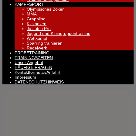
KAMPFSPORT
Olympisches Boxen
MMA
Grappling
Kickboxen
Ju Jutsu Pro
Jugend und Kleingruppentraining
Wettkampf
Sparring trainieren
Regelwerk
PROBETRAINING
TRAININGSZEITEN
Unser Angebot
HÄUFIGE FRAGEN
Kontaktformular/Anfahrt
Impressum
DATENSCHUTZHINWEIS